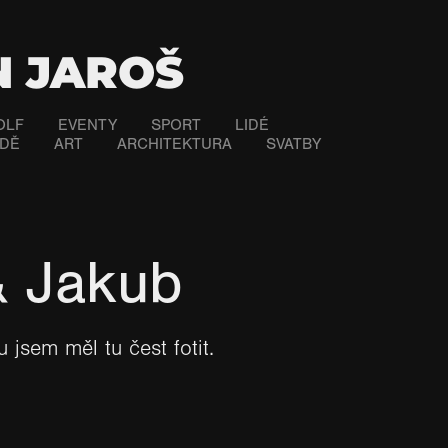
N JAROŠ
OLF
EVENTY
SPORT
LIDÉ
ODĚ
ART
ARCHITEKTURA
SVATBY
& Jakub
u jsem měl tu čest fotit.