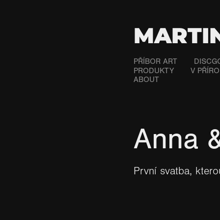
MARTI
PŘÍBOR ART
DISCG
PRODUKTY
V PŘÍR
ABOUT
Anna 
První svatba, ktero