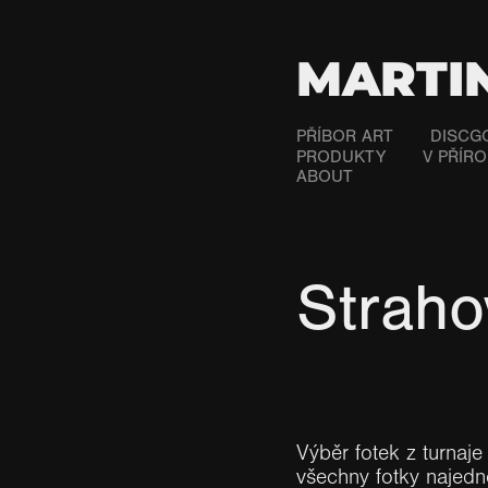
MARTI
PŘÍBOR ART
DISCG
PRODUKTY
V PŘÍR
ABOUT
Strah
Výběr fotek z turnaje
všechny fotky najedno