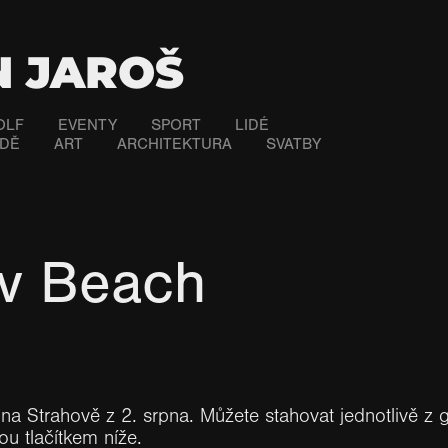
N JAROŠ
OLF
EVENTY
SPORT
LIDÉ
ODĚ
ART
ARCHITEKTURA
SVATBY
ov Beach
 na Strahově z 2. srpna. Můžete stahovat jednotlivě z g
u tlačítkem níže.